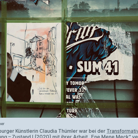
ner
burger Künstlerin Claudia Thümler war bei der
Transformati
ung – Zustand I
(2020) mit ihrer Arbeit „Ene Mene Meck“ ve