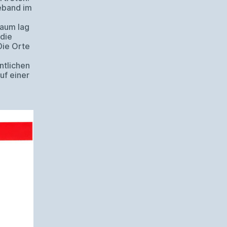
eband im
aum lag
die
Die Orte
ntlichen
uf einer