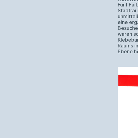
Fünf Far
Stadtrau
unmitte
eine er
Besucher
waren so
Klebeba
Raums in
Ebene h