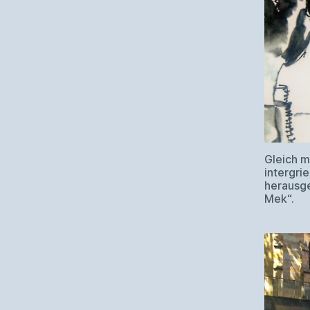
Gleich m
intergri
herausge
Mek“.