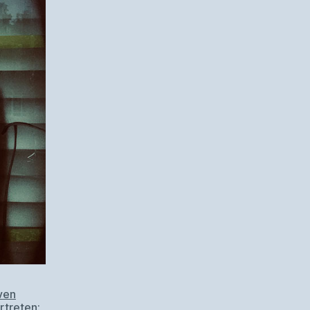
ven
rtreten: