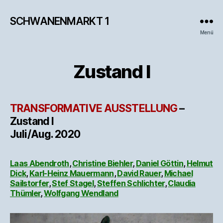
SCHWANENMARKT 1
Menü
Zustand I
TRANSFORMATIVE AUSSTELLUNG
–
Zustand I
Juli/Aug. 2020
Laas Abendroth
,
Christine Biehler
,
Daniel Göttin
,
Helmut
Dick
,
Karl-Heinz Mauermann
,
David Rauer
,
Michael
Sailstorfer
,
Stef Stagel
,
Steffen Schlichter
,
Claudia
Thümler
,
Wolfgang Wendland