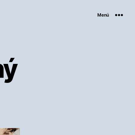
Menü
hý