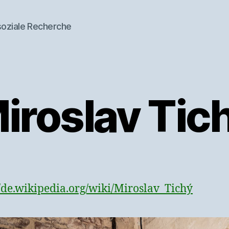
soziale Recherche
iroslav Tic
//de.wikipedia.org/wiki/Miroslav_Tichý